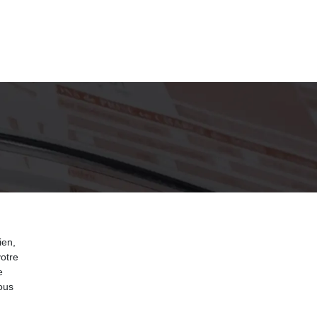
ien,
votre
e
ous