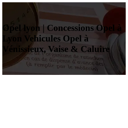
Opel lyon | Concessions Opel à
Lyon Vehicules Opel à
Vénissieux, Vaise & Caluire