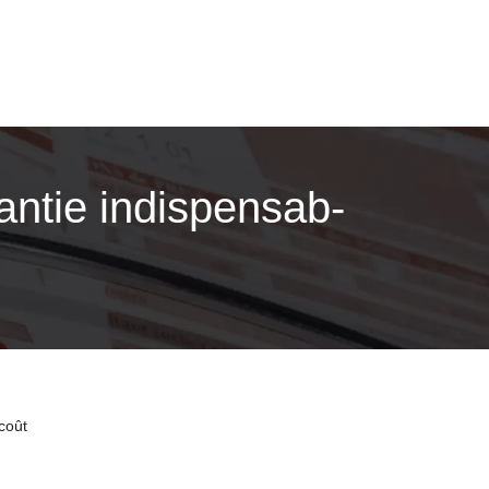
antie in­dispensab­
 coût