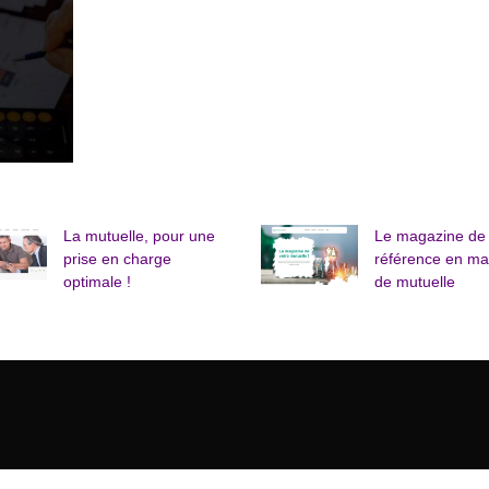
La mutuelle, pour une
Le magazine de
prise en charge
référence en ma
optimale !
de mutuelle