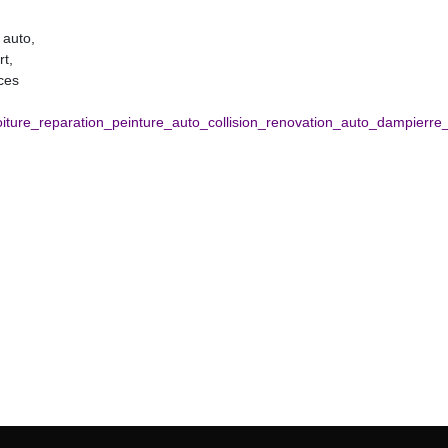
 auto,
rt,
ces
voiture_reparation_peinture_auto_collision_renovation_auto_dampi