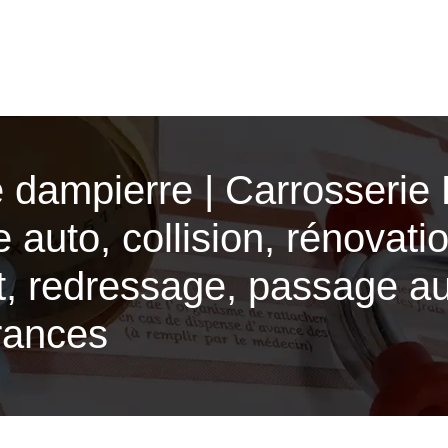
e dampierre | Carrosserie 
e auto, collision, rénovat
art, redressage, passage a
rances